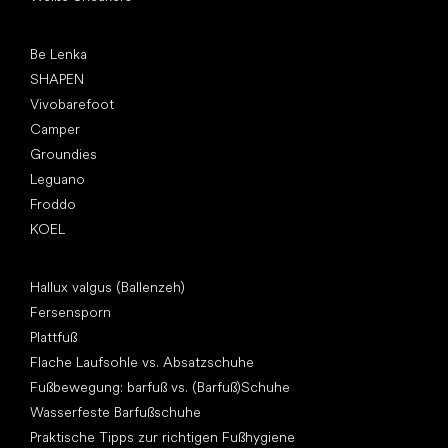
Top Marken
Be Lenka
SHAPEN
Vivobarefoot
Camper
Groundies
Leguano
Froddo
KOEL
Artikel
Hallux valgus (Ballenzeh)
Fersensporn
Plattfuß
Flache Laufsohle vs. Absatzschuhe
Fußbewegung: barfuß vs. (Barfuß)Schuhe
Wasserfeste Barfußschuhe
Praktische Tipps zur richtigen Fußhygiene