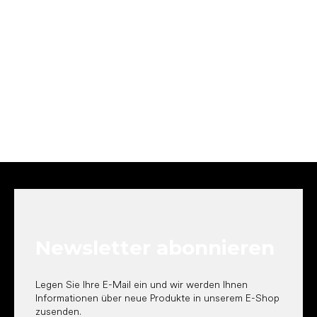
F
u
ß
z
e
Newsletter abonnieren
i
l
e
Legen Sie Ihre E-Mail ein und wir werden Ihnen
Informationen über neue Produkte in unserem E-Shop
zusenden.