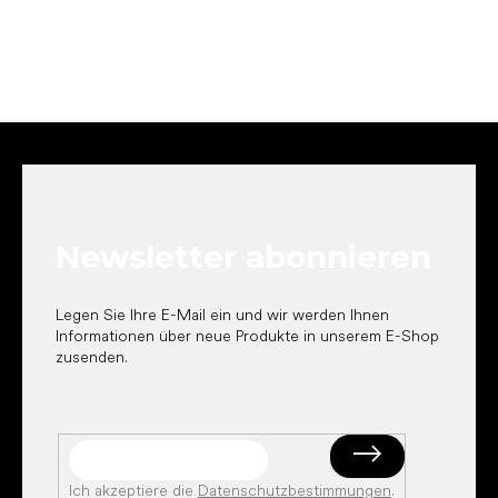
F
u
ß
z
e
Newsletter abonnieren
i
l
e
Legen Sie Ihre E-Mail ein und wir werden Ihnen
Informationen über neue Produkte in unserem E-Shop
zusenden.
Ich akzeptiere die
Datenschutzbestimmungen
.