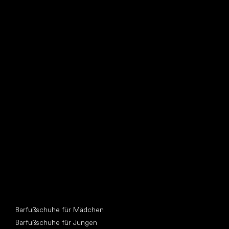
Such dir einen neuen Freund
Andere Kategorien
Barfußschuhe für Mädchen
Barfußschuhe für Jungen