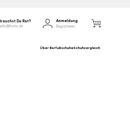
Anmeldung
Brauchst Du Rat?
hallo@footic.de
Registrieren
Über Barfußschuhe
Schuhvergleich