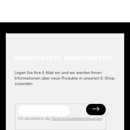
F
u
ß
z
e
Newsletter abonnieren
i
l
e
Legen Sie Ihre E-Mail ein und wir werden Ihnen
Informationen über neue Produkte in unserem E-Shop
zusenden.
Ich akzeptiere die
Datenschutzbestimmungen
.