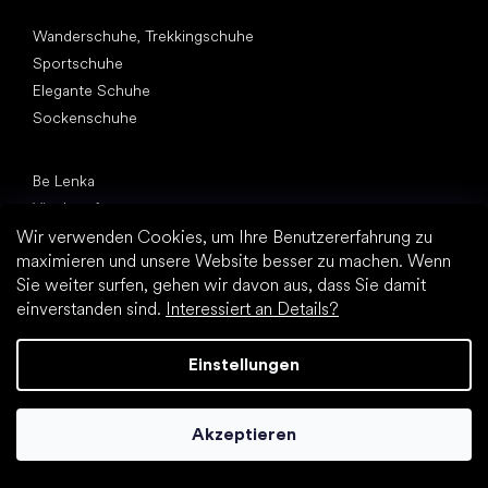
Andere Kategorien
Wanderschuhe, Trekkingschuhe
Sportschuhe
Elegante Schuhe
Sockenschuhe
Top Marken
Be Lenka
Vivobarefoot
Wir verwenden Cookies, um Ihre Benutzererfahrung zu
Groundies
maximieren und unsere Website besser zu machen. Wenn
Leguano
Sie weiter surfen, gehen wir davon aus, dass Sie damit
Xero Shoes
einverstanden sind.
Interessiert an Details?
Skinners
Artikel
Einstellungen
Schuhe für Fitnessstudio
Tipps zum Auswahl von Wanderschuhen
Akzeptieren
Schuhe fürs Büro
Rückenschmerzen und andere Schmerzen