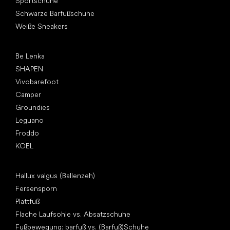
Sportschuhe
Schwarze Barfußschuhe
Weiße Sneakers
Top Marken
Be Lenka
SHAPEN
Vivobarefoot
Camper
Groundies
Leguano
Froddo
KOEL
Artikel
Hallux valgus (Ballenzeh)
Fersensporn
Plattfuß
Flache Laufsohle vs. Absatzschuhe
Fußbewegung: barfuß vs. (Barfuß)Schuhe