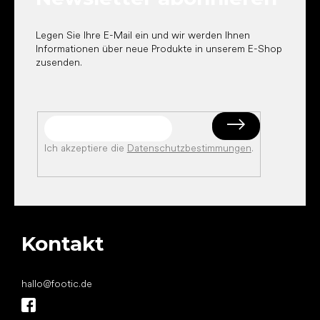
l
e
Legen Sie Ihre E-Mail ein und wir werden Ihnen
Informationen über neue Produkte in unserem E-Shop
zusenden.
Ich akzeptiere die
Datenschutzbestimmungen
.
Kontakt
hallo
@
footic.de