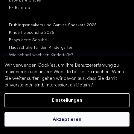
Baby Bare Shoes
EF Barefoot
Artikel
Frühlingssneakers und Canvas Sneakers 2025
Kinderhalbschuhe 2025
Babys erste Schuhe
Hausschuhe für den Kindergarten
Wie schnell wachsen Kinderfüße?
Kann man den Kindern Barfußschuhe geben?
Wir verwenden Cookies, um Ihre Benutzererfahrung zu
Natürliche Fußentwicklung von A bis Z
maximieren und unsere Website besser zu machen. Wenn
15 interessante Fakten über Kinderfüße
Sie weiter surfen, gehen wir davon aus, dass Sie damit
einverstanden sind.
Interessiert an Details?
Einstellungen
Akzeptieren
Andere Kategorien
Elegante Schuhe