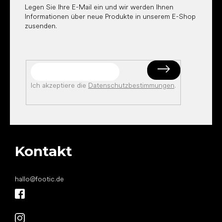
e
Legen Sie Ihre E-Mail ein und wir werden Ihnen
Informationen über neue Produkte in unserem E-Shop
zusenden.
Ich akzeptiere die
Datenschutzbestimmungen
.
Kontakt
hallo
@
footic.de