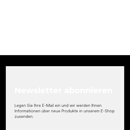
F
u
ß
z
e
Newsletter abonnieren
i
l
e
Legen Sie Ihre E-Mail ein und wir werden Ihnen
Informationen über neue Produkte in unserem E-Shop
zusenden.