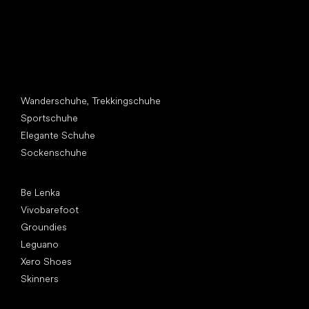
Andere Kategorien
Wanderschuhe, Trekkingschuhe
Sportschuhe
Elegante Schuhe
Sockenschuhe
Top Marken
Be Lenka
Vivobarefoot
Groundies
Leguano
Xero Shoes
Skinners
Artikel