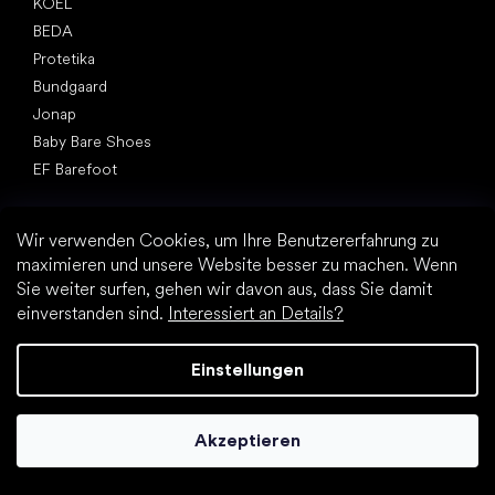
KOEL
BEDA
Protetika
Bundgaard
Jonap
Baby Bare Shoes
EF Barefoot
Artikel
Frühlingssneakers und Canvas Sneakers 2025
Wir verwenden Cookies, um Ihre Benutzererfahrung zu
Kinderhalbschuhe 2025
maximieren und unsere Website besser zu machen. Wenn
Sie weiter surfen, gehen wir davon aus, dass Sie damit
Babys erste Schuhe
einverstanden sind.
Interessiert an Details?
Hausschuhe für den Kindergarten
Wie schnell wachsen Kinderfüße?
Einstellungen
Kann man den Kindern Barfußschuhe geben?
Natürliche Fußentwicklung von A bis Z
15 interessante Fakten über Kinderfüße
Akzeptieren