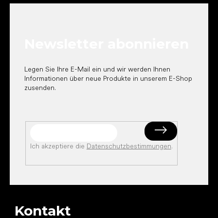
u
ß
z
e
Newsletter abonnieren
i
l
e
Legen Sie Ihre E-Mail ein und wir werden Ihnen
Informationen über neue Produkte in unserem E-Shop
zusenden.
Ich akzeptiere die
Datenschutzbestimmungen
.
Kontakt