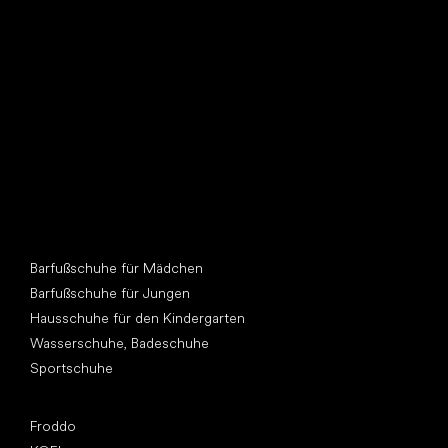
Such dir einen neuen Freund
Andere Kategorien
Barfußschuhe für Mädchen
Barfußschuhe für Jungen
Hausschuhe für den Kindergarten
Wasserschuhe, Badeschuhe
Sportschuhe
Top Marken
Froddo