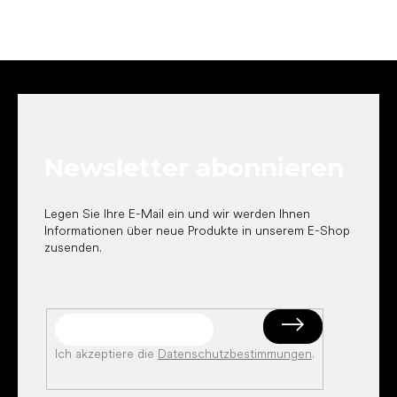
F
u
ß
z
e
Newsletter abonnieren
i
l
e
Legen Sie Ihre E-Mail ein und wir werden Ihnen
Informationen über neue Produkte in unserem E-Shop
zusenden.
Ich akzeptiere die
Datenschutzbestimmungen
.