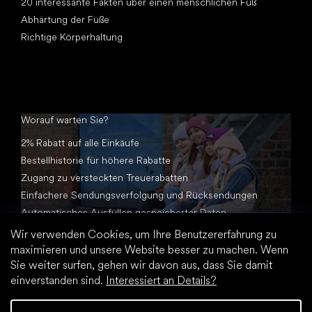
20 interessante Fakten über einen menschlichen Fuß
Abhärtung der Füße
Richtige Körperhaltung
Worauf warten Sie?
2% Rabatt auf alle Einkäufe
Bestellhistorie für höhere Rabatte
Zugang zu versteckten Treuerabatten
Einfachere Sendungsverfolgung und Rücksendungen
Automatisches Ausfüllen gespeicherter Daten
Alle Dokumente an einem Ort
Wir verwenden Cookies, um Ihre Benutzererfahrung zu
maximieren und unsere Website besser zu machen. Wenn
Sie weiter surfen, gehen wir davon aus, dass Sie damit
einverstanden sind.
Interessiert an Details?