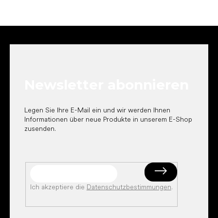
F
u
ß
z
e
Newsletter abonnieren
i
l
e
Legen Sie Ihre E-Mail ein und wir werden Ihnen
Informationen über neue Produkte in unserem E-Shop
zusenden.
Ich akzeptiere die
Datenschutzbestimmungen
.