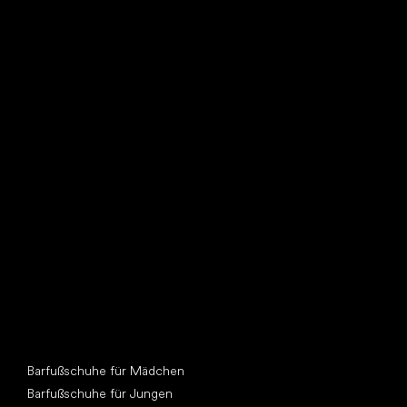
Such dir einen neuen Freund
Andere Kategorien
Barfußschuhe für Mädchen
Barfußschuhe für Jungen