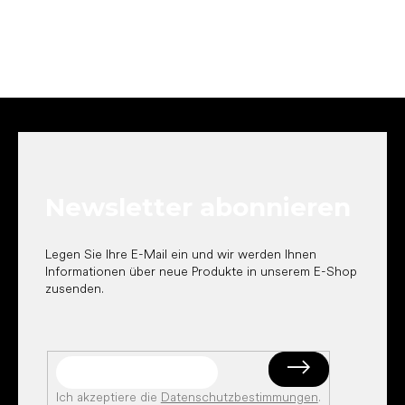
F
u
ß
z
e
Newsletter abonnieren
i
l
e
Legen Sie Ihre E-Mail ein und wir werden Ihnen
Informationen über neue Produkte in unserem E-Shop
zusenden.
Ich akzeptiere die
Datenschutzbestimmungen
.