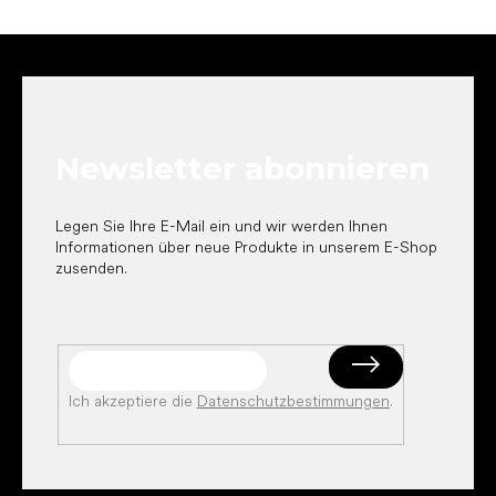
F
u
ß
z
e
Newsletter abonnieren
i
l
e
Legen Sie Ihre E-Mail ein und wir werden Ihnen
Informationen über neue Produkte in unserem E-Shop
zusenden.
Ich akzeptiere die
Datenschutzbestimmungen
.