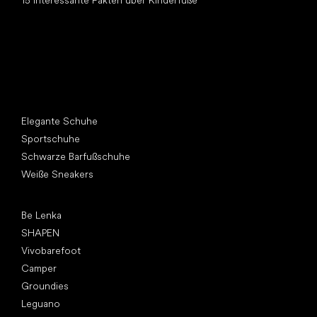
15 interessante Fakten über Kinderfüße
Andere Kategorien
Elegante Schuhe
Sportschuhe
Schwarze Barfußschuhe
Weiße Sneakers
Top Marken
Be Lenka
SHAPEN
Vivobarefoot
Camper
Groundies
Leguano