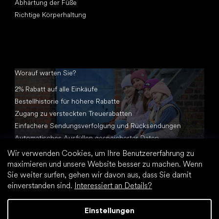
Abhärtung der Füße
Richtige Körperhaltung
Worauf warten Sie?
2% Rabatt auf alle Einkäufe
Bestellhistorie für höhere Rabatte
Zugang zu versteckten Treuerabatten
Einfachere Sendungsverfolgung und Rücksendungen
Automatisches Ausfüllen gespeicherter Daten
Alle Dokumente an einem Ort
Wir verwenden Cookies, um Ihre Benutzererfahrung zu
maximieren und unsere Website besser zu machen. Wenn
Sie weiter surfen, gehen wir davon aus, dass Sie damit
einverstanden sind.
Interessiert an Details?
Einstellungen
Erstellt von Shoptet Premium