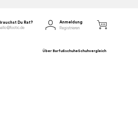
Anmeldung
Brauchst Du Rat?
hallo@footic.de
Registrieren
Über Barfußschuhe
Schuhvergleich