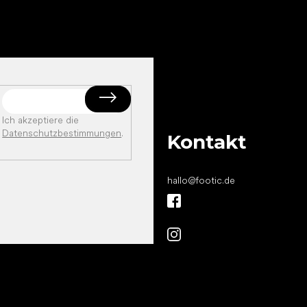
Ich akzeptiere die
Datenschutzbestimmungen
.
Kontakt
hallo
@
footic.de
Alles Gute für
Deine Füße!