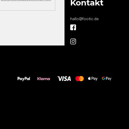
Kontakt
hallo
@
footic.de
Alles Gute für
Deine Füße!