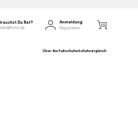
Anmeldung
Brauchst Du Rat?
hallo@footic.de
Registrieren
Über Barfußschuhe
Schuhvergleich