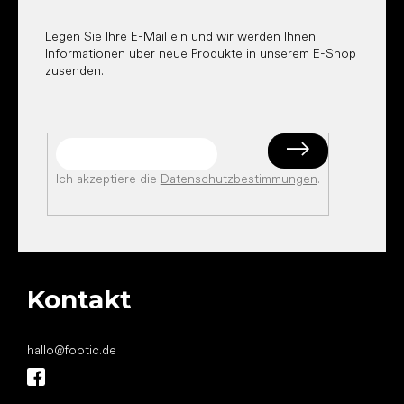
l
e
Legen Sie Ihre E-Mail ein und wir werden Ihnen
Informationen über neue Produkte in unserem E-Shop
zusenden.
Ich akzeptiere die
Datenschutzbestimmungen
.
Kontakt
hallo
@
footic.de