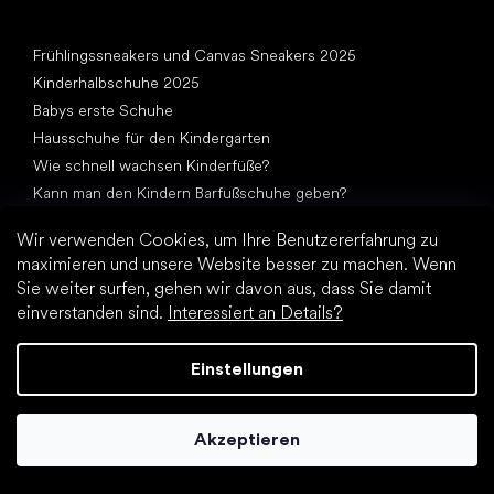
Artikel
Frühlingssneakers und Canvas Sneakers 2025
Kinderhalbschuhe 2025
Babys erste Schuhe
Hausschuhe für den Kindergarten
Wie schnell wachsen Kinderfüße?
Kann man den Kindern Barfußschuhe geben?
Natürliche Fußentwicklung von A bis Z
Wir verwenden Cookies, um Ihre Benutzererfahrung zu
15 interessante Fakten über Kinderfüße
maximieren und unsere Website besser zu machen. Wenn
Sie weiter surfen, gehen wir davon aus, dass Sie damit
einverstanden sind.
Interessiert an Details?
Einstellungen
Andere Kategorien
Elegante Schuhe
Akzeptieren
Sportschuhe
Schwarze Barfußschuhe