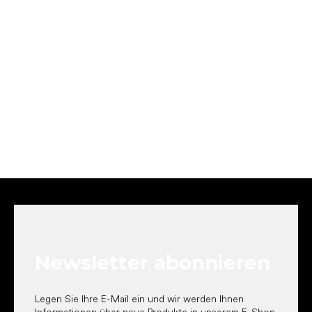
F
u
ß
z
e
Newsletter abonnieren
i
l
e
Legen Sie Ihre E-Mail ein und wir werden Ihnen